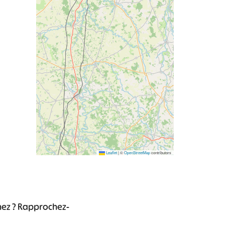
Leaflet
|
©
OpenStreetMap
contributors
chez ? Rapprochez-