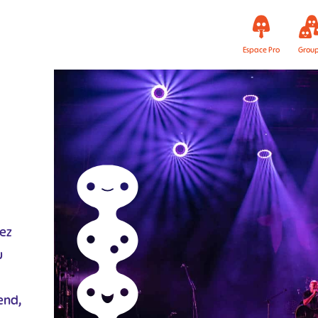
Espace Pro
Grou
vez
u
end,