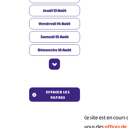
Jeudi
13
Août
Vendredi
14
Août
Samedi
15
Août
Dimanche
16
Août
#
EFFACER LES
FILTRES
Ce site est en cour
vous des
offices de