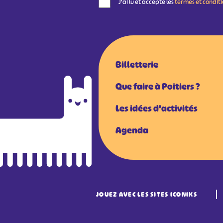
J'ai lu et accepte les
termes et condit
Billetterie
Que faire à Poitiers ?
Les idées d'activités
Agenda
JOUEZ AVEC LES SITES ICONIKS