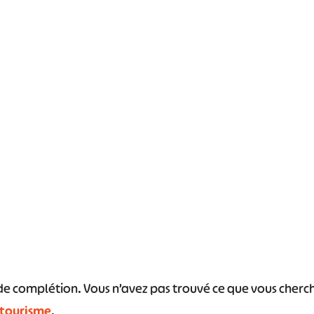
#
#
#
#
#
#
s de complétion. Vous n’avez pas trouvé ce que vous cher
 tourisme
.