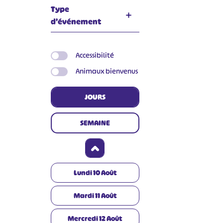
Type
d’événement
Accessibilité
Animaux bienvenus
JOURS
SEMAINE
Lundi
10
Août
Mardi
11
Août
Mercredi
12
Août