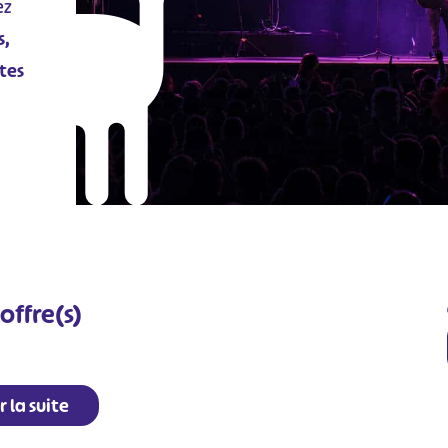
ez
s,
tes
offre(s)
r la suite