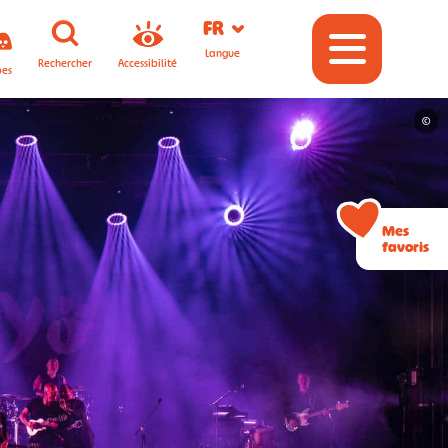
FR
Langue
Rechercher
Accessibilité
pes
©
Mes
favoris