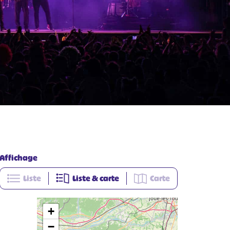
Affichage
Liste
Liste & carte
Carte
+
−