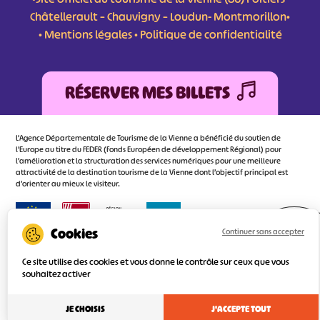
Châtellerault – Chauvigny – Loudun- Montmorillon•
•
Mentions légales
•
Politique de confidentialité
RÉSERVER MES BILLETS
L'Agence Départementale de Tourisme de la Vienne a bénéficié du soutien de
l’Europe au titre du FEDER (Fonds Européen de développement Régional) pour
l’amélioration et la structuration des services numériques pour une meilleure
attractivité de la destination tourisme de la Vienne dont l’objectif principal est
d’orienter au mieux le visiteur.
Continuer sans accepter
Réalisé
par l'agence
Ce site utilise des cookies et vous donne le contrôle sur ceux que vous
souhaitez activer
JE CHOISIS
J'ACCEPTE TOUT