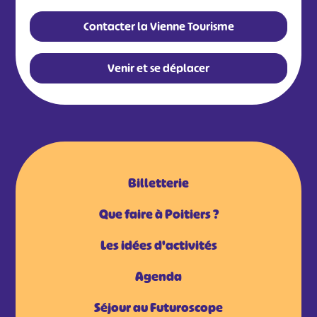
#
#
#
#
#
#
Contacter la Vienne Tourisme
#
Venir et se déplacer
Billetterie
Que faire à Poitiers ?
Les idées d'activités
Agenda
Séjour au Futuroscope