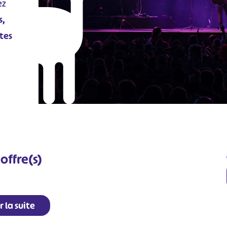
ez
s,
tes
offre(s)
r la suite