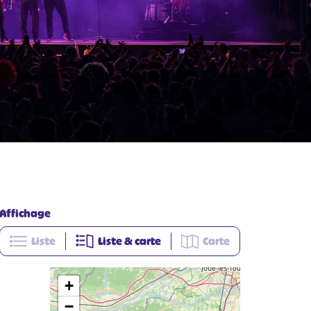
Affichage
Liste
Liste & carte
Carte
+
−