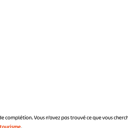
#
#
#
#
#
#
s de complétion. Vous n’avez pas trouvé ce que vous cher
 tourisme
.