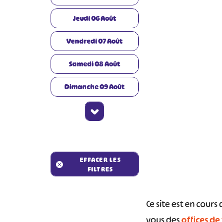
Jeudi
06
Août
Vendredi
07
Août
Samedi
08
Août
Dimanche
09
Août
#
EFFACER LES
FILTRES
Ce site est en cour
vous des
offices de