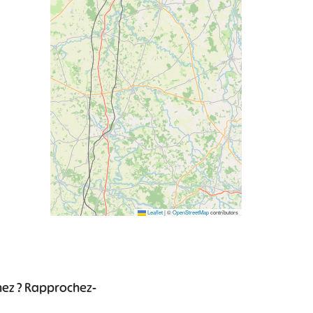
Leaflet
|
©
OpenStreetMap
contributors
chez ? Rapprochez-