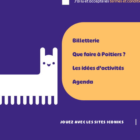
J'ai lu et accepte les
termes et condit
Billetterie
Que faire à Poitiers ?
Les idées d'activités
Agenda
JOUEZ AVEC LES SITES ICONIKS