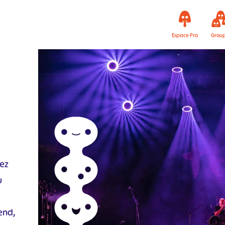
Espace Pro
Grou
vez
u
end,