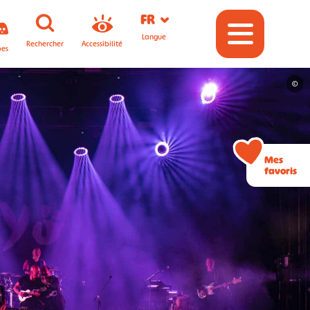
FR
Langue
Rechercher
Accessibilité
pes
©
Mes
favoris