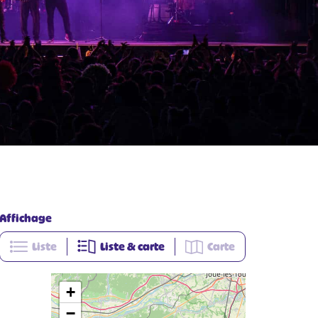
Affichage
Liste
Liste & carte
Carte
+
−