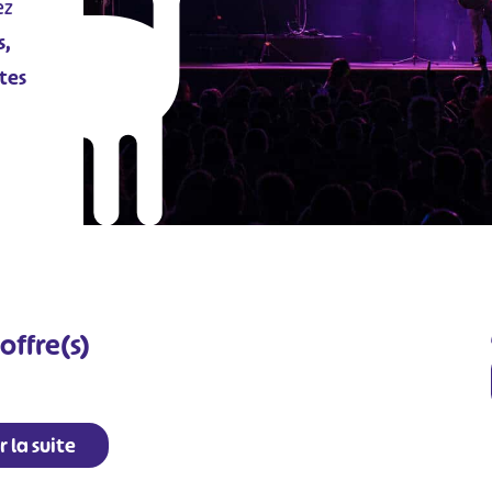
ez
s,
tes
offre(s)
r la suite