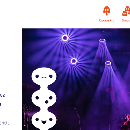
Espace Pro
Grou
vez
u
end,