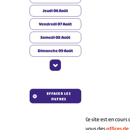
Jeudi
06
Août
Vendredi
07
Août
Samedi
08
Août
Dimanche
09
Août
#
EFFACER LES
FILTRES
Ce site est en cour
vous des
offices de