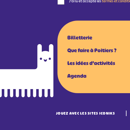
J'ai lu et accepte les
termes et condit
Billetterie
Que faire à Poitiers ?
Les idées d'activités
Agenda
JOUEZ AVEC LES SITES ICONIKS