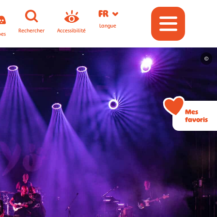
FR
Langue
Rechercher
Accessibilité
pes
©
Mes
favoris