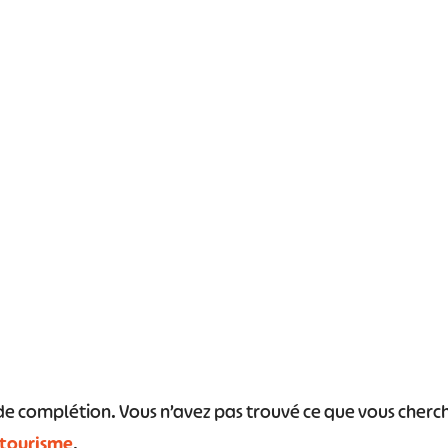
#
#
#
#
#
#
s de complétion. Vous n’avez pas trouvé ce que vous cher
 tourisme
.