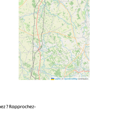
Leaflet
|
©
OpenStreetMap
contributors
chez ? Rapprochez-