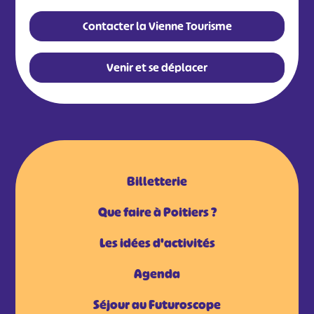
#
#
#
#
#
#
Contacter la Vienne Tourisme
#
Venir et se déplacer
Billetterie
Que faire à Poitiers ?
Les idées d'activités
Agenda
Séjour au Futuroscope