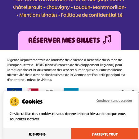
Châtellerault – Chauvigny – Loudun- Montmorillon•
•
Mentions légales
•
Politique de confidentialité
RÉSERVER MES BILLETS
L'Agence Départementale de Tourisme de la Vienne a bénéficié du soutien de
l’Europe au titre du FEDER (Fonds Européen de développement Régional) pour
l’amélioration et la structuration des services numériques pour une meilleure
attractivité de la destination tourisme de la Vienne dont l’objectif principal est
d’orienter au mieux le visiteur.
Continuer sans accepter
Réalisé
par l'agence
Ce site utilise des cookies et vous donne le contrôle sur ceux que vous
souhaitez activer
JE CHOISIS
J'ACCEPTE TOUT