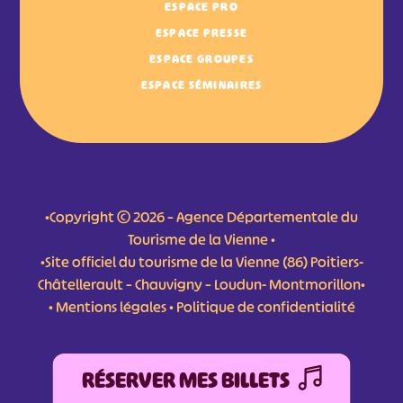
ESPACE PRO
ESPACE PRESSE
ESPACE GROUPES
ESPACE SÉMINAIRES
•Copyright © 2026 – Agence Départementale du
Tourisme de la Vienne •
•Site officiel du tourisme de la Vienne (86) Poitiers-
Châtellerault – Chauvigny – Loudun- Montmorillon•
•
Mentions légales
•
Politique de confidentialité
RÉSERVER MES BILLETS