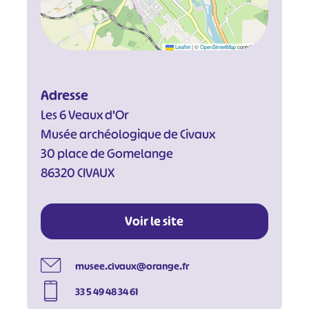
Leaflet
|
©
OpenStreetMap
contributors
Adresse
Les 6 Veaux d'Or
Musée archéologique de Civaux
30 place de Gomelange
86320 CIVAUX
Voir le site
#
#
#
#
musee.civaux@orange.fr
#
#
33 5 49 48 34 61
#