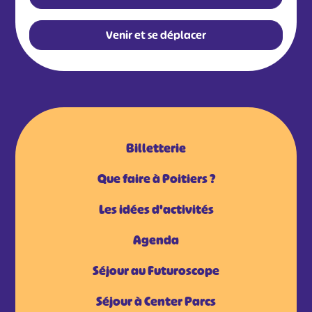
Venir et se déplacer
Billetterie
Que faire à Poitiers ?
Les idées d'activités
Agenda
Séjour au Futuroscope
Séjour à Center Parcs