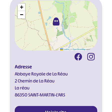
+
−
Leaflet
|
©
OpenStreetMap
contributors
Adresse
Abbaye Royale de La Réau
2 Chemin de La Réau
La réau
86350 SAINT-MARTIN-L'ARS
#
#
#
#
#
#