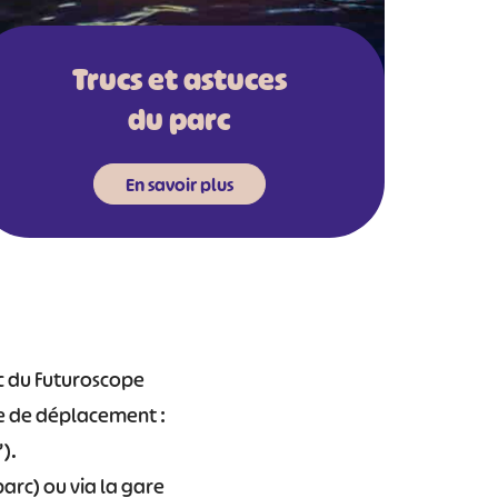
Trucs et astuces
du parc
En savoir plus
rc du Futuroscope
de de déplacement :
).
arc) ou via la gare