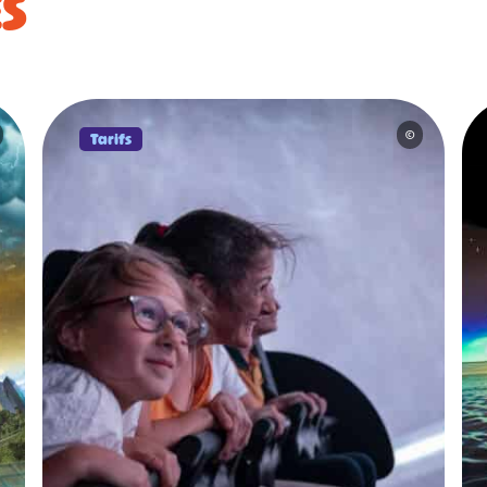
ES
#
#
#
#
#
#
Tarifs
©