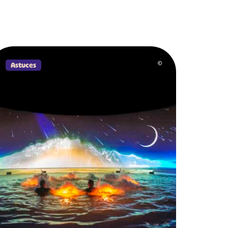
Astuces
©