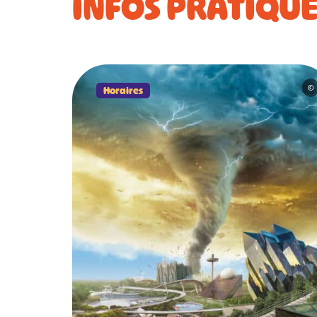
INFOS PRATIQU
#
Horaires
©