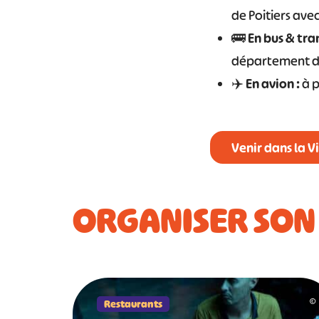
de Poitiers avec
🚌
En bus & tra
département de
✈️
En avion :
à p
Venir dans la V
ORGANISER SON
Restaurants
©