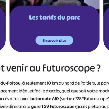
Les tarifs du parc
En savoir plus
venir au Futuroscope ?
-du-Poitou
, à seulement 10 km au nord de Poitiers, le pa
acement idéal et facile d’accès, quel que soit votre mo
ccès direct via l’
autoroute A10
(sortie n°28 “Futuroscope”
ivée directe à la
gare TGV Futuroscope
(accès piéton au p