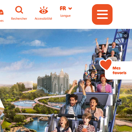
FR
Langue
Rechercher
Accessibilité
pes
©
Mes
favoris