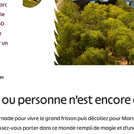
parc
le
40
e
r un
es
 ou personne n’est encore 
nade pour vivre le grand frisson puis décollez pour Mars
aissez-vous porter dans ce monde rempli de magie et d’u