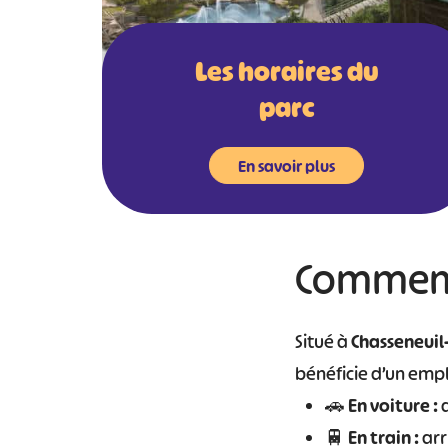
Les horaires du
parc
En savoir plus
Comment 
Situé à
Chasseneuil
bénéficie d’un empl
🚗
En voiture :
a
🚆
En train :
arr