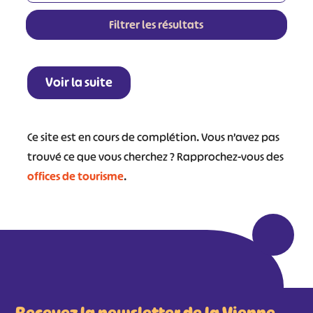
Filtrer les résultats
Leaflet
|
©
OpenStreetMap
contributors
+
Voir la suite
−
Ce site est en cours de complétion. Vous n’avez pas
trouvé ce que vous cherchez ? Rapprochez-vous des
offices de tourisme
.
Recevez la newsletter de la Vienne