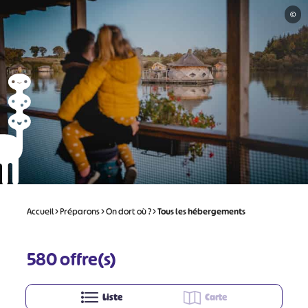
©
Accueil
>
Préparons
>
On dort où ?
>
Tous les hébergements
580
offre(s)
Liste
Carte