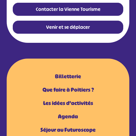
Contacter la Vienne Tourisme
#
#
#
#
#
#
Venir et se déplacer
#
Billetterie
Que faire à Poitiers ?
Les idées d'activités
Agenda
Séjour au Futuroscope