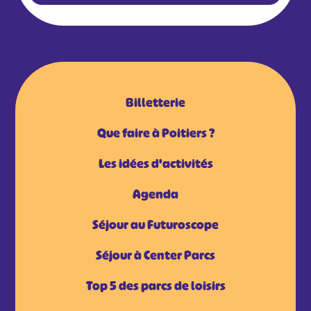
Billetterie
Que faire à Poitiers ?
Les idées d'activités
Agenda
Séjour au Futuroscope
Séjour à Center Parcs
Top 5 des parcs de loisirs