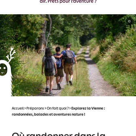
air. Prêts pour l’aventure ?
©
Accueil
>
Préparons
>
On fait quoi ?
>
Explorez la Vienne :
randonnées, balades et aventures nature !