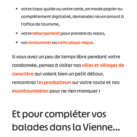
votre topo-guide ou votre carte, en mode papier ou
complètement digitalisé, demandez-les en amont à
l’office de tourisme,
votre
hébergement
pour prendre du repos,
vos
restaurants
ou
coins pique-nique,
Si vous avez un peu de temps libre pendant votre
randonnée, pensez à visiter nos
villes et villages de
caractère
qui valent bien un petit détour,
rencontrez
les producteurs
sur votre route et nos
incontournables
pour ne rien manquer !
Et pour compléter vos
balades dans la Vienne…
#
#
#
#