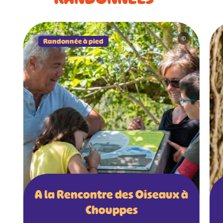
©
Randonnée à pied
A la Rencontre des Oiseaux à
Chouppes