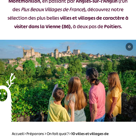
Montmorillon
, en passant par
Angles-sur-l’Anglin
(l’un
des
Plus Beaux Villages de France
), découvrez notre
sélection des plus belles
villes et villages de caractère à
visiter dans la Vienne (86)
, à deux pas de
Poitiers
.
©
Accueil
>
Préparons
>
On fait quoi ?
>
10 villes et villages de