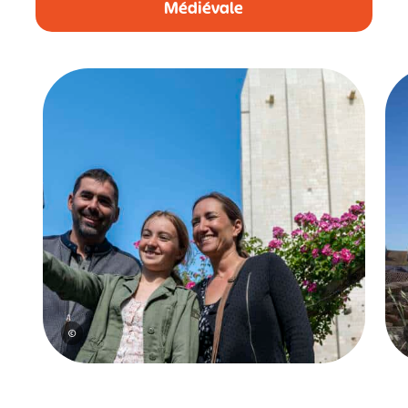
Médiévale
#
#
#
#
#
#
#
©