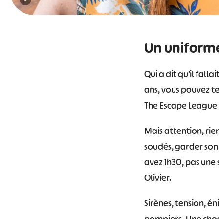
#
Un uniform
Qui a dit qu’il fal
ans, vous pouvez te
The Escape League à
Mais attention, rien
soudés, garder son
avez 1h30, pas une
Olivier.
Sirènes, tension, é