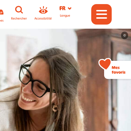
FR
Langue
Rechercher
Accessibilité
pes
©
Mes
favoris