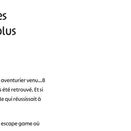
es
lus
er aventurier venu…
8
 été retrouvé. Et si
le qui réussissait à
un escape game où