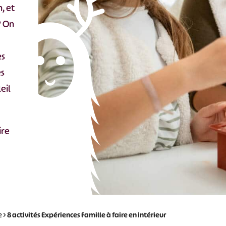
, et
? On
es
es
eil
ire
e
>
8 activités Expériences Famille à faire en intérieur