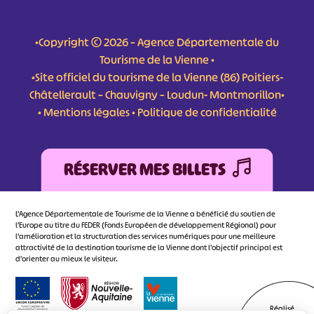
•Copyright © 2026 – Agence Départementale du
Tourisme de la Vienne •
•Site officiel du tourisme de la Vienne (86) Poitiers-
Châtellerault – Chauvigny – Loudun- Montmorillon•
•
Mentions légales
•
Politique de confidentialité
RÉSERVER MES BILLETS
L'Agence Départementale de Tourisme de la Vienne a bénéficié du soutien de
l’Europe au titre du FEDER (Fonds Européen de développement Régional) pour
l’amélioration et la structuration des services numériques pour une meilleure
attractivité de la destination tourisme de la Vienne dont l’objectif principal est
d’orienter au mieux le visiteur.
Réalisé