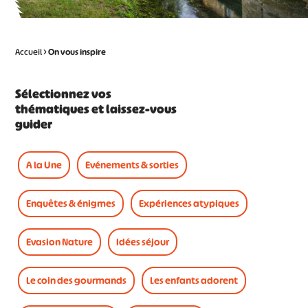
Accueil
>
On vous
inspire
Sélectionnez vos
thématiques et laissez-vous
guider
A la Une
Evénements & sorties
Enquêtes & énigmes
Expériences atypiques
Evasion Nature
Idées séjour
Le coin des gourmands
Les enfants adorent