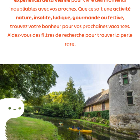
expériences de la Vienne
pour vivre des moments
inoubliables avec vos proches. Que ce soit une
activité
nature, insolite, ludique, gourmande ou festive
,
trouvez votre bonheur pour vos prochaines vacances.
Aidez-vous des filtres de recherche pour trouver la perle
rare.
©