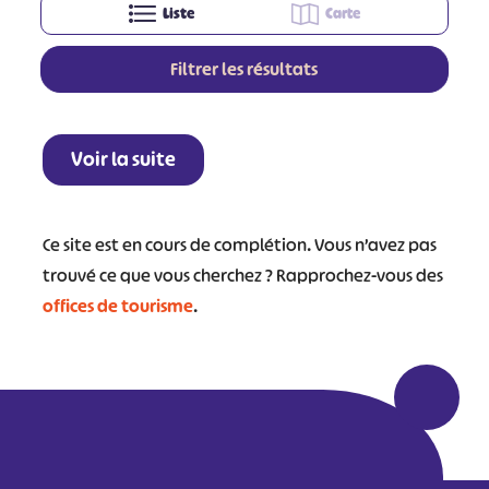
Liste
Carte
Filtrer les résultats
Leaflet
|
©
OpenStreetMap
contributors
+
Voir la suite
−
Ce site est en cours de complétion. Vous n’avez pas
trouvé ce que vous cherchez ? Rapprochez-vous des
offices de tourisme
.