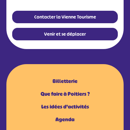
Contacter la Vienne Tourisme
#
#
#
#
#
#
Venir et se déplacer
#
Billetterie
Que faire à Poitiers ?
Les idées d'activités
Agenda