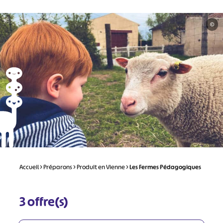
©
Accueil
>
Préparons
>
Produit en Vienne
>
Les Fermes Pédagogiques
3
offre(s)