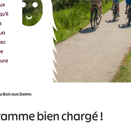
aux
u’il
s
qua
iez
ne
ture
du Bois aux Daims
ramme bien chargé !