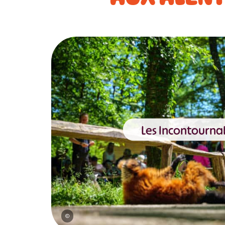
Les Incontourna
©