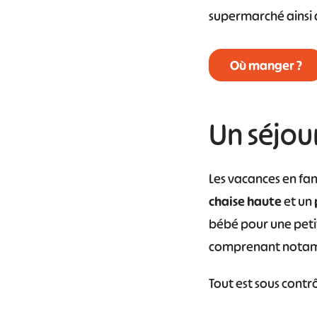
supermarché ainsi q
#
Où manger ?
Un séjou
Les vacances en fami
chaise haute
et un
bébé pour une peti
comprenant nota
Tout est sous contrô