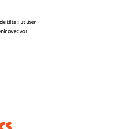
e tête : utiliser
enir avec vos
CS