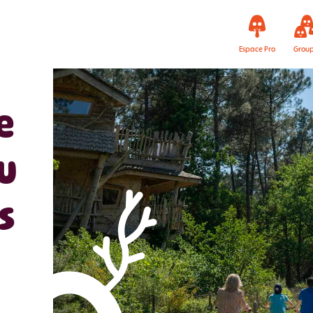
Espace Pro
Grou
e
u
s