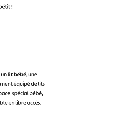
étit !
n un
lit bébé
, une
ent équipé de lits
pace spécial bébé,
ible en libre accès.