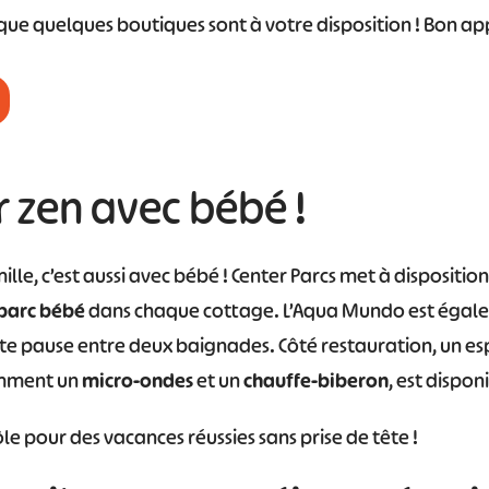
ue quelques boutiques sont à votre disposition ! Bon app
#
#
#
#
#
#
r zen avec bébé !
lle, c’est aussi avec bébé ! Center Parcs met à dispositio
parc bébé
dans chaque cottage. L’Aqua Mundo est égalem
te pause entre deux baignades. Côté restauration, un es
mment un
micro-ondes
et un
chauffe-biberon
, est dispon
le pour des vacances réussies sans prise de tête !