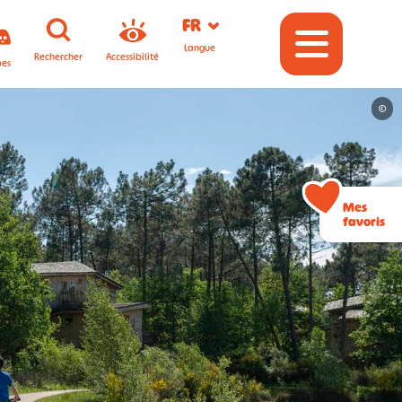
FR
Langue
Rechercher
Accessibilité
pes
©
Mes
favoris