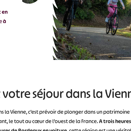
:
en
e
à
 votre séjour dans la Vien
ns la Vienne, c’est prévoir de plonger dans un patrimoine 
ant, le tout au cœur de l’ouest de la France.
A trois heures
ures de Bordeaux en voiture
, cette région est une vérita