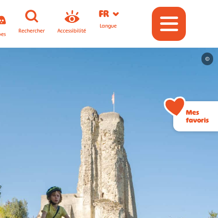
FR
Langue
Rechercher
Accessibilité
pes
©
Mes
favoris