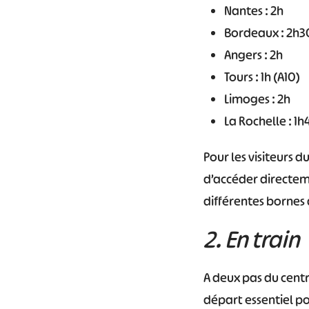
Nantes : 2h
Bordeaux : 2h30
#
Angers : 2h
Tours : 1h (A10)
Limoges : 2h
La Rochelle : 1h
Pour les visiteurs d
d’accéder directem
différentes bornes
2. En train
A deux pas du centre
départ essentiel po