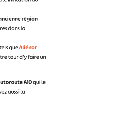
’ancienne région
ares dans la
 tels que
Aliénor
otre tour d’y faire un
utoroute A10
qui le
ez aussi la