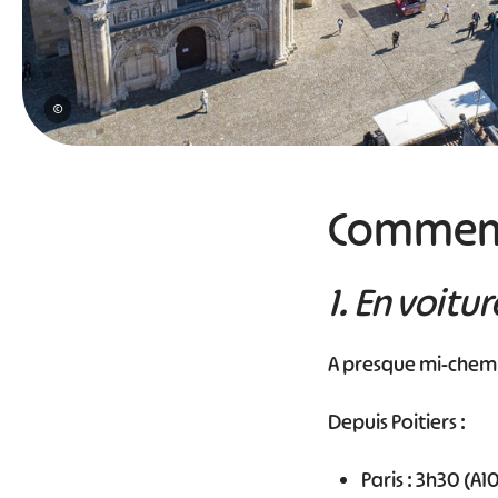
©
Comment 
1. En voitur
A presque mi-chemin
Depuis Poitiers :
Paris : 3h30 (A1