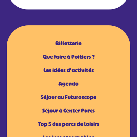
Billetterie
Que faire à Poitiers ?
Les idées d'activités
Agenda
Séjour au Futuroscope
Séjour à Center Parcs
Top 5 des parcs de loisirs