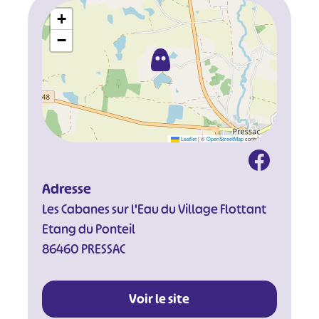
+
−
#
#
#
#
Leaflet
|
©
OpenStreetMap
contributors
#
#
#
Adresse
Les Cabanes sur l'Eau du Village Flottant
Etang du Ponteil
86460 PRESSAC
Voir le site