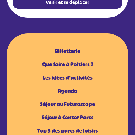
Venir et se déplacer
Billetterie
Que faire à Poitiers ?
Les idées d'activités
Agenda
Séjour au Futuroscope
Séjour à Center Parcs
Top 5 des parcs de loisirs