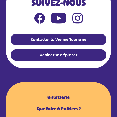
SUIVEZ-NOUS
#
#
#
#
#
#
Contacter la Vienne Tourisme
#
Venir et se déplacer
Billetterie
Que faire à Poitiers ?