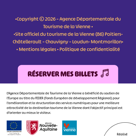
•Copyright © 2026 – Agence Départementale du
Tourisme de la Vienne •
•Site officiel du tourisme de la Vienne (86) Poitiers-
Châtellerault – Chauvigny – Loudun- Montmorillon•
•
Mentions légales
•
Politique de confidentialité
RÉSERVER MES BILLETS
L'Agence Départementale de Tourisme de la Vienne a bénéficié du soutien de
l’Europe au titre du FEDER (Fonds Européen de développement Régional) pour
l’amélioration et la structuration des services numériques pour une meilleure
attractivité de la destination tourisme de la Vienne dont l’objectif principal est
d’orienter au mieux le visiteur.
Réalisé