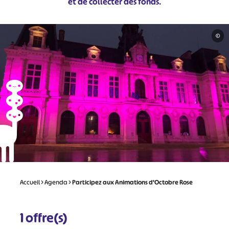
et de collecter des fonds
.
©
Accueil
>
Agenda
>
Participez aux Animations d'Octobre Rose
1
offre(s)