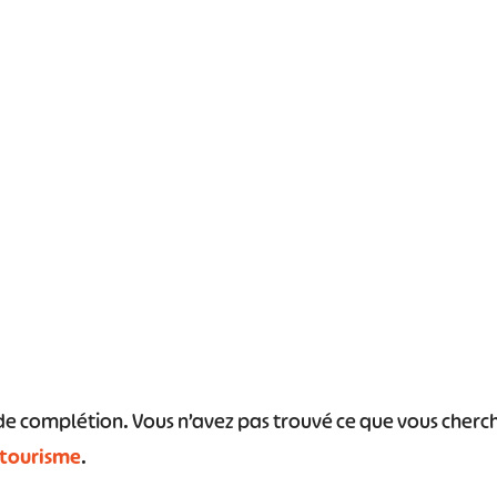
#
#
#
#
#
#
s de complétion. Vous n’avez pas trouvé ce que vous cher
 tourisme
.