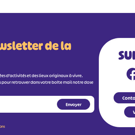
wsletter de la
SU
s d'activités et des lieux originaux à vivre.
s pour retrouver dans votre boîte mail notre dose
Conta
V
ions