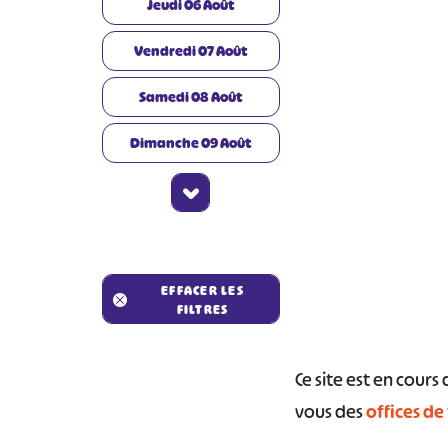
Jeudi
06
Août
Vendredi
07
Août
Samedi
08
Août
Dimanche
09
Août
#
EFFACER LES
FILTRES
Ce site est en cour
vous des
offices de