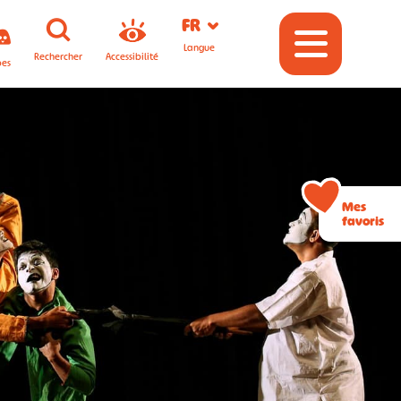
FR
Langue
Rechercher
Accessibilité
pes
Mes
favoris