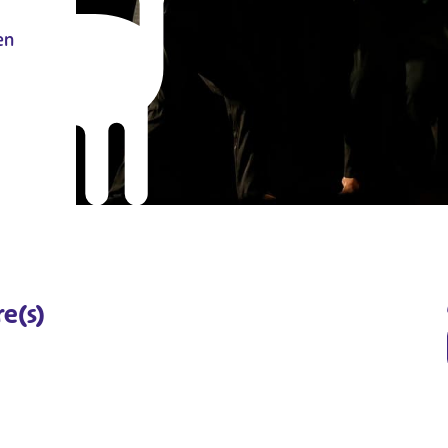
en
re(s)