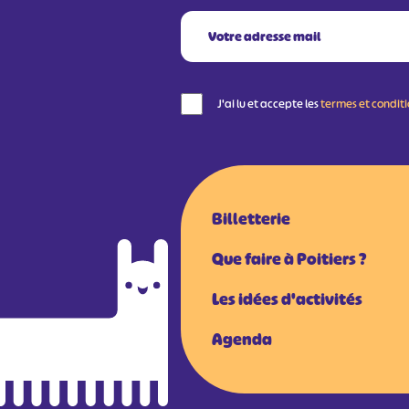
J'ai lu et accepte les
termes et condit
Billetterie
Que faire à Poitiers ?
Les idées d'activités
Agenda