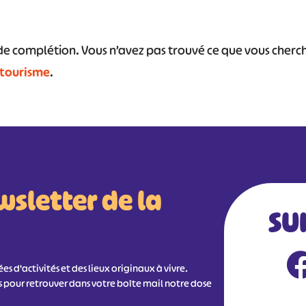
s de complétion. Vous n’avez pas trouvé ce que vous cher
#
#
#
#
#
 tourisme
.
#
wsletter de la
SU
s d'activités et des lieux originaux à vivre.
s pour retrouver dans votre boîte mail notre dose