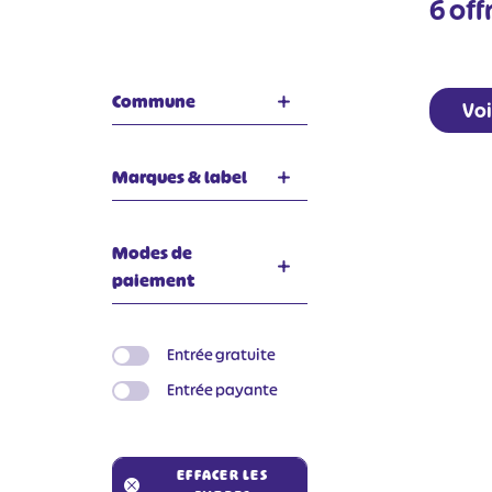
6
offr
Commune
Voi
Marques & label
Modes de
paiement
Entrée gratuite
Entrée payante
EFFACER LES