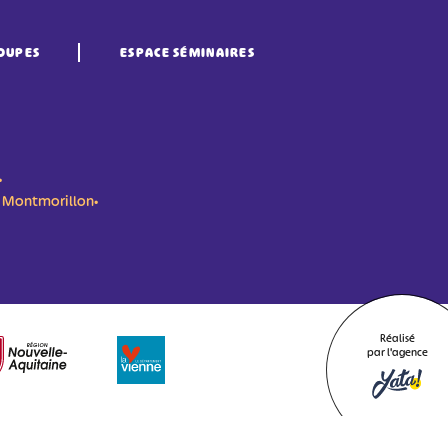
OUPES
ESPACE SÉMINAIRES
•
n- Montmorillon•
Réalisé
par l'agence