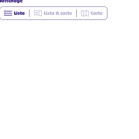
Affichage
Liste
Liste & carte
Carte
+
−