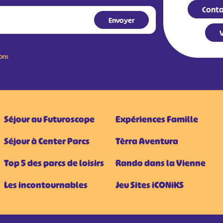
Conta
V
ions
Séjour au Futuroscope
Expériences Famille
Séjour à Center Parcs
Tèrra Aventura
Top 5 des parcs de loisirs
Rando dans la Vienne
Les incontournables
Jeu Sites iCONiKS