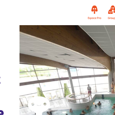
Espace Pro
Grou
x
e