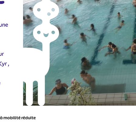
’une
,
ur
yr ,
e
à mobilité réduite