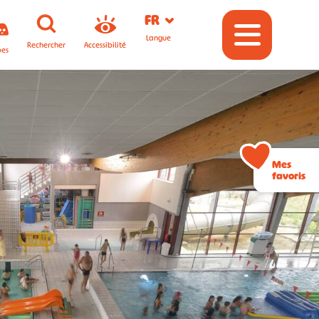
FR
Langue
Rechercher
Accessibilité
pes
Mes
favoris