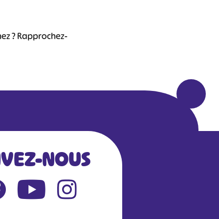
chez ? Rapprochez-
IVEZ-NOUS
Leaflet
|
©
OpenStreetMap
contributors