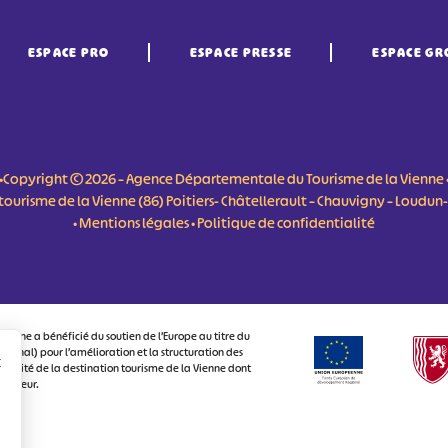
ESPACE PRO
ESPACE PRESSE
ESPACE GR
•Copyright © 2026 – Agence Départementale du Tourisme de la Vienne 
du tourisme de la Vienne (86) Poitiers- Châtellerault – Chauvigny – Loudu
•
Mentions légales
•
Politique de confidentialité
ienne a bénéficié du soutien de l’Europe au titre du
onal) pour l’amélioration et la structuration des
r
ctivité de la destination tourisme de la Vienne dont
visiteur.