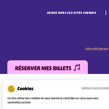
JOUEZ AVEC LES SITES ICONIKS
•Site officiel 
RÉSERVER MES BILLETS
L'Agence Départementale de Tourisme de la V
FEDER (Fonds Européen de développement Régi
Continuer sans accepte
services numériques pour une meilleure attra
l’objectif principal est d’orienter au mieux le 
Ce site utilise des cookies et vous donne le contrôle sur ceux que vous
souhaitez activer