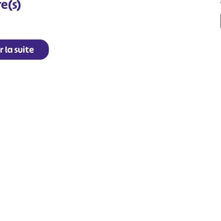
e(s)
r la suite