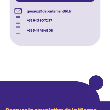
queaux@departement86.fr
+33 6 43 90 72 57
+33 5 49 48 48 08
#
#
#
#
#
#
#