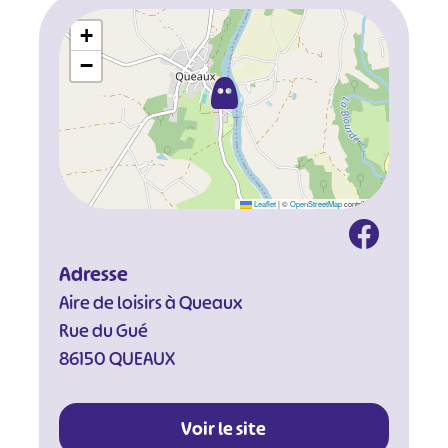
+
−
Leaflet
|
©
OpenStreetMap
contributors
Adresse
Aire de loisirs à Queaux
Rue du Gué
86150 QUEAUX
Voir le site