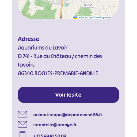
Leaflet
|
©
OpenStreetMap
contributors
Adresse
Aquariums du Lavoir
D 741 - Rue du Château / chemin des
lavoirs
86340 ROCHES-PREMARIE-ANDILLE
Voir le site
animationrpa@departement86.fr
larantelle@orange.fr
+33 5 49 42 50 09