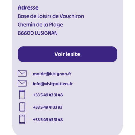
Adresse
Base de Loisirs de Vauchiron
Chemin de la Plage
86600 LUSIGNAN
#
#
#
#
#
#
Voir le site
#
mairie@lusignan.fr
info@visitpoitiers.fr
+33 5 49 43 31 48
+33 5 49 41 33 93
+33 5 49 43 31 48