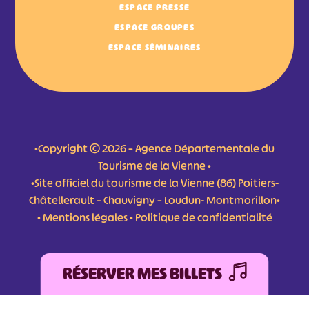
ESPACE PRESSE
ESPACE GROUPES
ESPACE SÉMINAIRES
•Copyright © 2026 – Agence Départementale du
Tourisme de la Vienne •
•Site officiel du tourisme de la Vienne (86) Poitiers-
Châtellerault – Chauvigny – Loudun- Montmorillon•
•
Mentions légales
•
Politique de confidentialité
RÉSERVER MES BILLETS