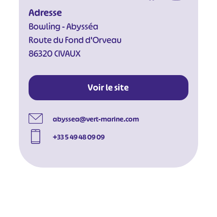
Adresse
Bowling - Abysséa
Route du Fond d'Orveau
86320 CIVAUX
Voir le site
abyssea@vert-marine.com
+33 5 49 48 09 09
#
#
#
#
#
#
#