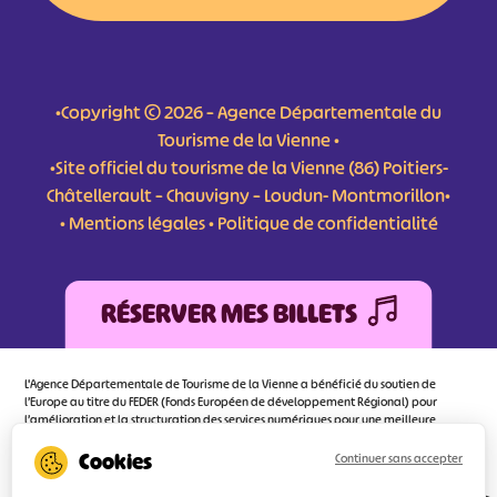
•Copyright © 2026 – Agence Départementale du
Tourisme de la Vienne •
•Site officiel du tourisme de la Vienne (86) Poitiers-
Châtellerault – Chauvigny – Loudun- Montmorillon•
•
Mentions légales
•
Politique de confidentialité
RÉSERVER MES BILLETS
L'Agence Départementale de Tourisme de la Vienne a bénéficié du soutien de
l’Europe au titre du FEDER (Fonds Européen de développement Régional) pour
l’amélioration et la structuration des services numériques pour une meilleure
attractivité de la destination tourisme de la Vienne dont l’objectif principal est
d’orienter au mieux le visiteur.
Continuer sans accepter