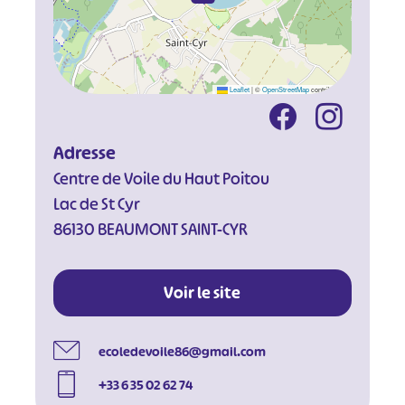
Leaflet
|
©
OpenStreetMap
contributors
Adresse
Centre de Voile du Haut Poitou
Lac de St Cyr
86130 BEAUMONT SAINT-CYR
Voir le site
#
#
#
#
ecoledevoile86@gmail.com
#
#
+33 6 35 02 62 74
#