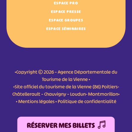
ESPACE PRO
ESPACE PRESSE
ESPACE GROUPES
ESPACE SÉMINAIRES
•Copyright © 2026 – Agence Départementale du
Tourisme de la Vienne •
•Site officiel du tourisme de la Vienne (86) Poitiers-
Châtellerault – Chauvigny – Loudun- Montmorillon•
•
Mentions légales
•
Politique de confidentialité
RÉSERVER MES BILLETS