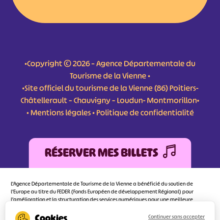
•Copyright © 2026 – Agence Départementale du
Tourisme de la Vienne •
•Site officiel du tourisme de la Vienne (86) Poitiers-
Châtellerault – Chauvigny – Loudun- Montmorillon•
•
Mentions légales
•
Politique de confidentialité
RÉSERVER MES BILLETS
L'Agence Départementale de Tourisme de la Vienne a bénéficié du soutien de
l’Europe au titre du FEDER (Fonds Européen de développement Régional) pour
l’amélioration et la structuration des services numériques pour une meilleure
attractivité de la destination tourisme de la Vienne dont l’objectif principal est
d’orienter au mieux le visiteur.
Continuer sans accepter