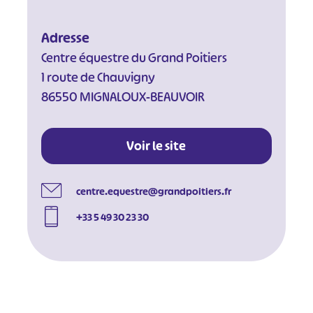
Adresse
Centre équestre du Grand Poitiers
1 route de Chauvigny
86550 MIGNALOUX-BEAUVOIR
Voir le site
centre.equestre@grandpoitiers.fr
+33 5 49 30 23 30
#
#
#
#
#
#
#