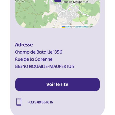
Leaflet
|
©
OpenStreetMap
contributors
Adresse
Champ de Bataille 1356
Rue de la Garenne
86340 NOUAILLE-MAUPERTUIS
Voir le site
#
#
#
#
#
#
+33 5 49 55 16 16
#