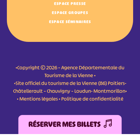
ESPACE PRESSE
ESPACE GROUPES
ESPACE SÉMINAIRES
•Copyright © 2026 – Agence Départementale du
Tourisme de la Vienne •
•Site officiel du tourisme de la Vienne (86) Poitiers-
Châtellerault – Chauvigny – Loudun- Montmorillon•
•
Mentions légales
•
Politique de confidentialité
RÉSERVER MES BILLETS