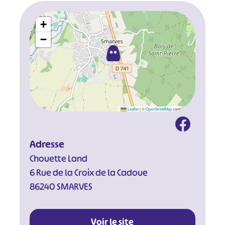
+
−
Leaflet
|
©
OpenStreetMap
contributors
Adresse
Chouette Land
6 Rue de la Croix de la Cadoue
86240 SMARVES
#
#
#
#
Voir le site