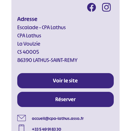
Adresse
Escalade - CPA Lathus
CPA Lathus
La Voulzie
CS 40005
86390 LATHUS-SAINT-REMY
Voir le site
Réserver
#
#
#
#
accueil@cpa-lathus.asso.fr
#
#
+33 5 49 91 83 30
#