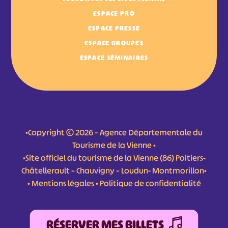
ESPACE PRO
ESPACE PRESSE
ESPACE GROUPES
ESPACE SÉMINAIRES
•Copyright © 2026 – Agence Départementale du
Tourisme de la Vienne •
•Site officiel du tourisme de la Vienne (86) Poitiers-
Châtellerault – Chauvigny – Loudun- Montmorillon•
•
Mentions légales
•
Politique de confidentialité
RÉSERVER MES BILLETS