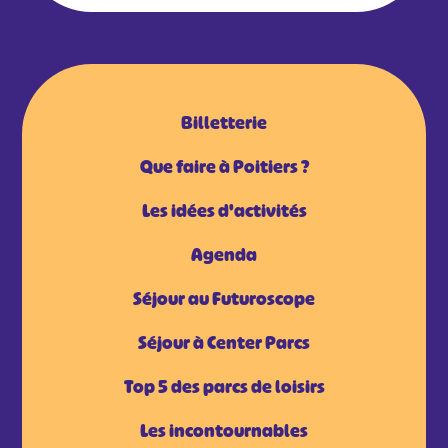
Billetterie
Que faire à Poitiers ?
Les idées d'activités
Agenda
Séjour au Futuroscope
Séjour à Center Parcs
Top 5 des parcs de loisirs
Les incontournables