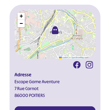
+
−
Leaflet
|
©
OpenStreetMap
contributors
Adresse
Escape Game Aventure
7 Rue Carnot
86000 POITIERS