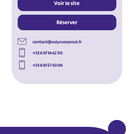
Voir le site
#
#
#
#
Réserver
#
#
#
contact@odysseeprod.fr
+33 6 47 14 42 50
+33 6 61 57 43 04