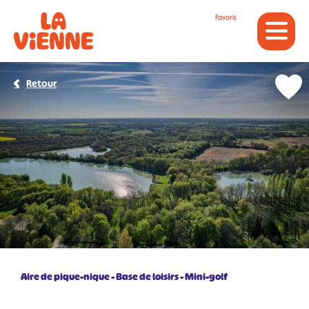
Panneau de gestion des cookies
Favoris
Retour
Aire de pique-nique
Base de loisirs
Mini-golf