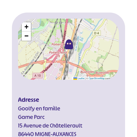
+
−
Leaflet
|
©
OpenStreetMap
contributors
Adresse
Goolfy en famille
Game Parc
15 Avenue de Châtellerault
86440 MIGNE-AUXANCES