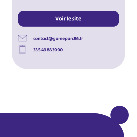
#
#
#
#
#
#
Voir le site
#
contact@gameparc86.fr
33 5 49 88 39 90