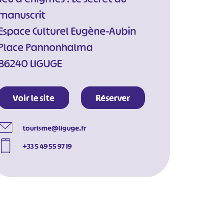
manuscrit
Espace Culturel Eugène-Aubin
Place Pannonhalma
86240 LIGUGE
Voir le site
Réserver
tourisme@liguge.fr
+33 5 49 55 97 19