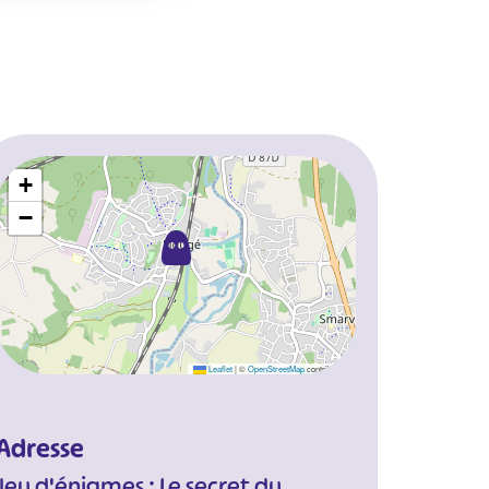
+
−
Leaflet
|
©
OpenStreetMap
contributors
Adresse
Jeu d'énigmes : Le secret du