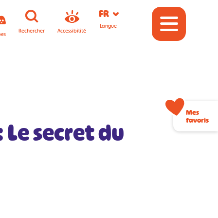
FR
Langue
Rechercher
Accessibilité
pes
Mes
favoris
 Le secret du