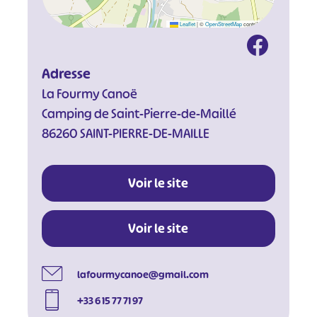
Leaflet
|
©
OpenStreetMap
contributors
Adresse
La Fourmy Canoë
Camping de Saint-Pierre-de-Maillé
86260 SAINT-PIERRE-DE-MAILLE
Voir le site
Voir le site
#
#
#
#
lafourmycanoe@gmail.com
#
#
+33 6 15 77 71 97
#