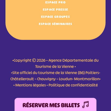
ESPACE PRO
ESPACE PRESSE
ESPACE GROUPES
ESPACE SÉMINAIRES
•Copyright © 2026 – Agence Départementale du
Tourisme de la Vienne •
•Site officiel du tourisme de la Vienne (86) Poitiers-
Châtellerault – Chauvigny – Loudun- Montmorillon•
•
Mentions légales
•
Politique de confidentialité
RÉSERVER MES BILLETS