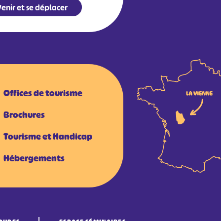
enir et se déplacer
Offices de tourisme
Brochures
Tourisme et Handicap
Hébergements