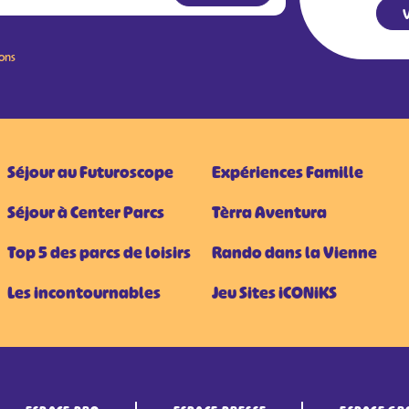
V
ions
Séjour au Futuroscope
Expériences Famille
Séjour à Center Parcs
Tèrra Aventura
Top 5 des parcs de loisirs
Rando dans la Vienne
Les incontournables
Jeu Sites iCONiKS