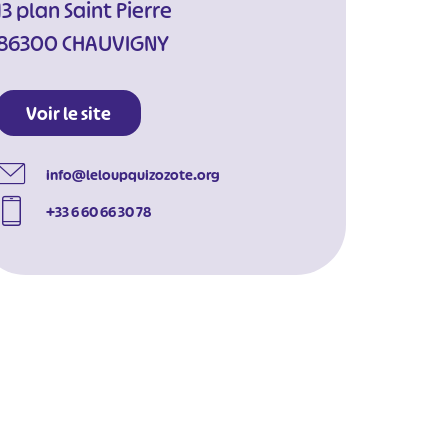
13 plan Saint Pierre
86300 CHAUVIGNY
Voir le site
info@leloupquizozote.org
+33 6 60 66 30 78