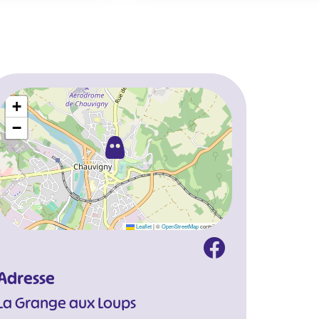
+
−
Leaflet
|
©
OpenStreetMap
contributors
Adresse
La Grange aux Loups