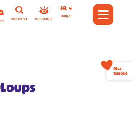
FR
Langue
Rechercher
Accessibilité
pes
Mes
favoris
 Loups