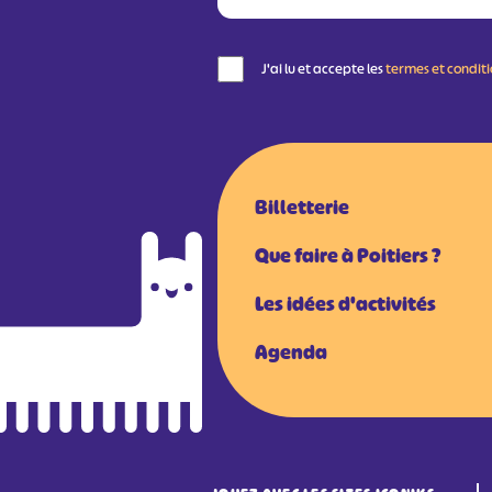
J'ai lu et accepte les
termes et condit
Billetterie
Que faire à Poitiers ?
Les idées d'activités
Agenda