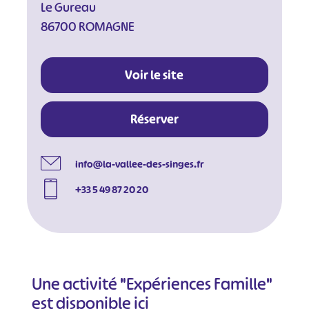
Le Gureau
86700 ROMAGNE
Voir le site
Réserver
info@la-vallee-des-singes.fr
+33 5 49 87 20 20
Une activité "Expériences Famille"
#
#
#
#
est disponible ici
#
#