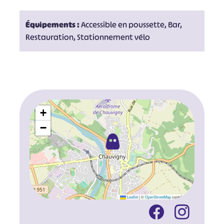
Équipements :
Accessible en poussette, Bar,
Restauration, Stationnement vélo
+
−
#
#
#
#
#
#
#
Leaflet
|
©
OpenStreetMap
contributors