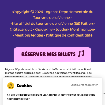
•Copyright © 2026 – Agence Départementale du
Tourisme de la Vienne •
•Site officiel du tourisme de la Vienne (86) Poitiers-
Châtellerault – Chauvigny – Loudun- Montmorillon•
•
Mentions légales
•
Politique de confidentialité
RÉSERVER MES BILLETS
L'Agence Départementale de Tourisme de la Vienne a bénéficié du soutien de
l’Europe au titre du FEDER (Fonds Européen de développement Régional) pour
l’amélioration et la structuration des services numériques pour une meilleure
attractivité de la destination tourisme de la Vienne dont l’objectif principal est
d’orienter au mieux le visiteur.
Continuer sans accepter
Ce site utilise des cookies et vous donne le contrôle sur ceux que vous
souhaitez activer
Réalisé
par l'agence