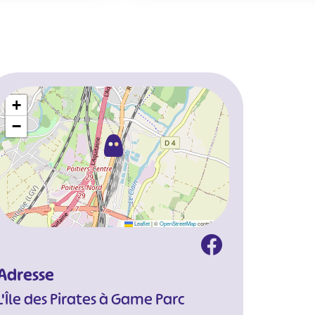
+
−
Leaflet
|
©
OpenStreetMap
contributors
Adresse
L'Île des Pirates à Game Parc