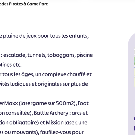
le des Pirates à Game Parc
de plaine de jeux pour tous les enfants,
 : escalade, tunnels, toboggans, piscine
lines etc.
our tous les âges, un complexe chauffé et
ités ludiques et originales sur plus de
LaserMaxx (lasergame sur 500m2), Foot
n conseillée), Battle Archery : arcs et
ion obligatoire) et Mission laser, une
xes ou mouvants), faufilez-vous pour