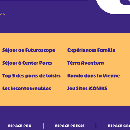
ions
Séjour au Futuroscope
Expériences Famille
Séjour à Center Parcs
Tèrra Aventura
Top 5 des parcs de loisirs
Rando dans la Vienne
Les incontournables
Jeu Sites iCONiKS
ESPACE PRO
ESPACE PRESSE
ESPACE GR