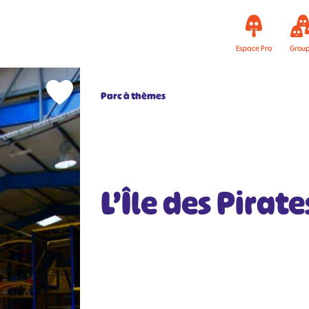
Espace Pro
Grou
Parc à thèmes
L’Île des Pirat