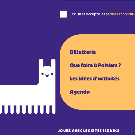
J'ai lu et accepte les
termes et condit
Billetterie
Que faire à Poitiers ?
Les idées d'activités
Agenda
JOUEZ AVEC LES SITES ICONIKS