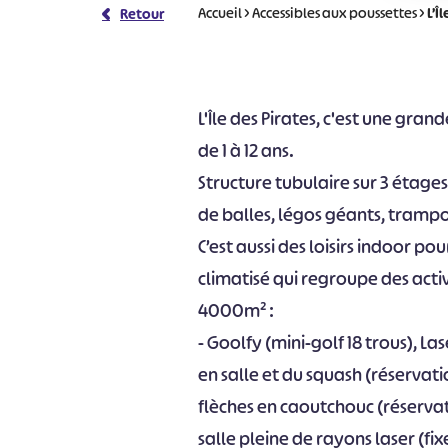
Accueil
>
Accessibles aux poussettes
>
L’Î
Retour
L'Île des Pirates, c'est une gran
de 1 à 12 ans.
Structure tubulaire sur 3 étages
de balles, légos géants, trampo
C’est aussi des loisirs indoor p
climatisé qui regroupe des activ
4000m² :
- Goolfy (mini-golf 18 trous), 
en salle et du squash (réservatio
flèches en caoutchouc (réservat
salle pleine de rayons laser (fi