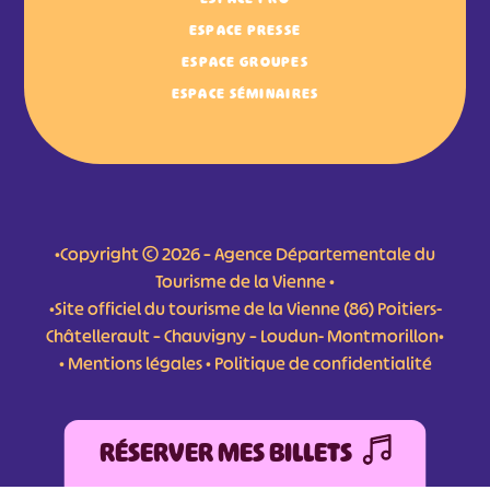
ESPACE PRESSE
ESPACE GROUPES
ESPACE SÉMINAIRES
•Copyright © 2026 – Agence Départementale du
Tourisme de la Vienne •
•Site officiel du tourisme de la Vienne (86) Poitiers-
Châtellerault – Chauvigny – Loudun- Montmorillon•
•
Mentions légales
•
Politique de confidentialité
RÉSERVER MES BILLETS