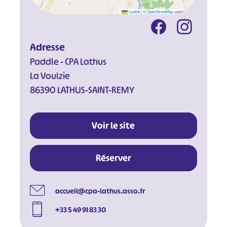
Leaflet
|
©
OpenStreetMap
contributors
Adresse
Paddle - CPA Lathus
La Voulzie
86390 LATHUS-SAINT-REMY
Voir le site
Réserver
#
#
#
#
accueil@cpa-lathus.asso.fr
#
#
+33 5 49 91 83 30
#