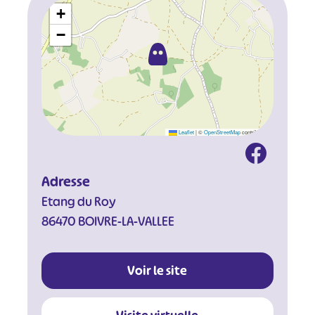
+
−
Leaflet
|
©
OpenStreetMap
contributors
Adresse
Etang du Roy
86470 BOIVRE-LA-VALLEE
Voir le site