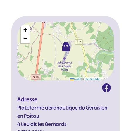
+
−
Leaflet
|
©
OpenStreetMap
contributors
Adresse
Plateforme aéronautique du Civraisien
en Poitou
4 lieu dit les Bernards