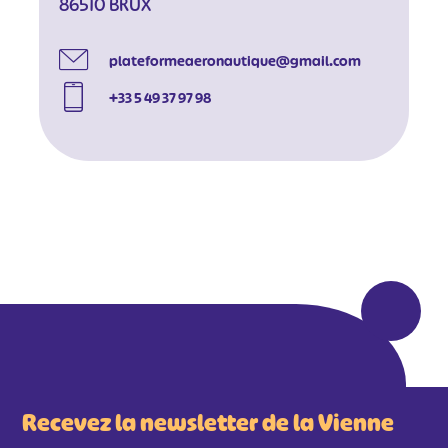
86510 BRUX
plateformeaeronautique@gmail.com
+33 5 49 37 97 98
#
#
#
#
#
#
#
Recevez la newsletter de la Vienne