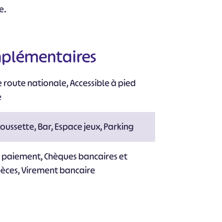
e.
#
#
#
#
#
#
mplémentaires
 route nationale, Accessible à pied
e
oussette, Bar, Espace jeux, Parking
e paiement, Chèques bancaires et
pèces, Virement bancaire