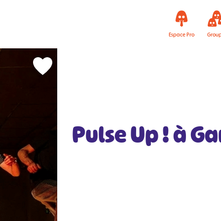
Espace Pro
Grou
Pulse Up ! à G