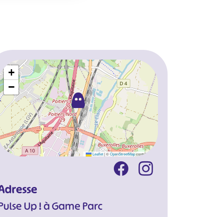
+
−
Leaflet
|
©
OpenStreetMap
contributors
Adresse
Pulse Up ! à Game Parc