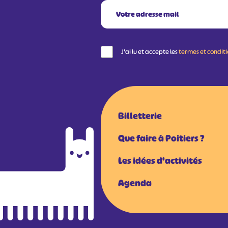
J'ai lu et accepte les
termes et condit
Billetterie
Que faire à Poitiers ?
Les idées d'activités
Agenda