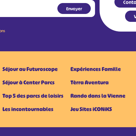
Conta
V
ions
Séjour au Futuroscope
Expériences Famille
Séjour à Center Parcs
Tèrra Aventura
Top 5 des parcs de loisirs
Rando dans la Vienne
Les incontournables
Jeu Sites iCONiKS