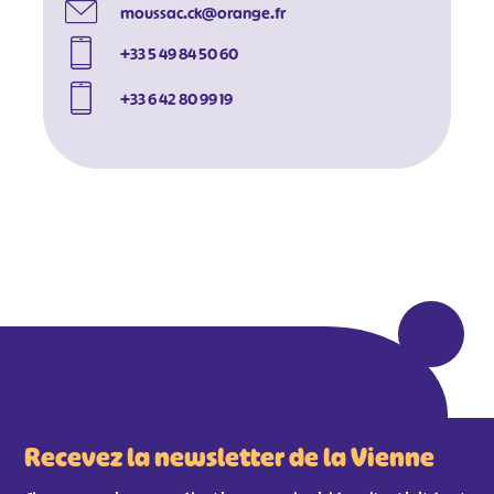
moussac.ck@orange.fr
+33 5 49 84 50 60
+33 6 42 80 99 19
#
#
#
#
#
#
#
Recevez la newsletter de la Vienne