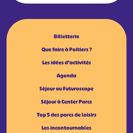
Billetterie
Que faire à Poitiers ?
Les idées d'activités
Agenda
Séjour au Futuroscope
Séjour à Center Parcs
Top 5 des parcs de loisirs
Les incontournables