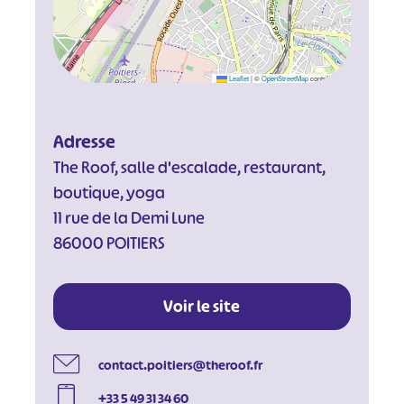
Leaflet
|
©
OpenStreetMap
contributors
Adresse
The Roof, salle d'escalade, restaurant,
boutique, yoga
11 rue de la Demi Lune
86000 POITIERS
Voir le site
#
#
#
#
contact.poitiers@theroof.fr
#
#
+33 5 49 31 34 60
#