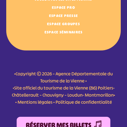
ESPACE PRO
ESPACE PRESSE
ESPACE GROUPES
ESPACE SÉMINAIRES
•Copyright © 2026 – Agence Départementale du
Tourisme de la Vienne •
•Site officiel du tourisme de la Vienne (86) Poitiers-
Châtellerault – Chauvigny – Loudun- Montmorillon•
•
Mentions légales
•
Politique de confidentialité
RÉSERVER MES BILLETS