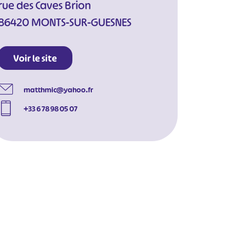
rue des Caves Brion
86420 MONTS-SUR-GUESNES
Voir le site
matthmic@yahoo.fr
+33 6 78 98 05 07