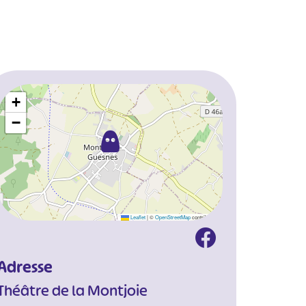
+
−
Leaflet
|
©
OpenStreetMap
contributors
Adresse
Théâtre de la Montjoie