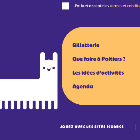
J'ai lu et accepte les
termes et condit
Billetterie
Que faire à Poitiers ?
Les idées d'activités
Agenda
JOUEZ AVEC LES SITES ICONIKS