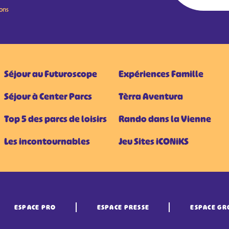
ions
Séjour au Futuroscope
Expériences Famille
Séjour à Center Parcs
Tèrra Aventura
Top 5 des parcs de loisirs
Rando dans la Vienne
Les incontournables
Jeu Sites iCONiKS
ESPACE PRO
ESPACE PRESSE
ESPACE GR