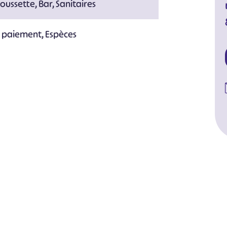
oussette, Bar, Sanitaires
e paiement, Espèces
#
#
#
#
#
#