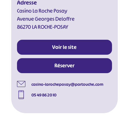
Adresse
Casino La Roche Posay
Avenue Georges Deloffre
86270 LA ROCHE-POSAY
Voir le site
Réserver
casino-larocheposay@partouche.com
#
#
#
#
05 49 86 20 10
#
#
#