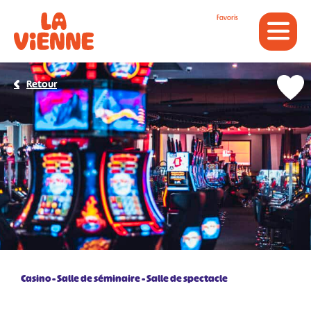
Panneau de gestion des cookies
Favoris
Retour
Casino
Salle de séminaire
Salle de spectacle