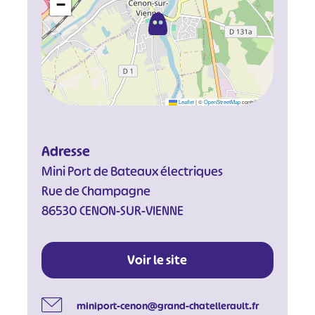
−
Leaflet
|
©
OpenStreetMap
contributors
#
#
#
#
#
#
Adresse
#
Mini Port de Bateaux électriques
Rue de Champagne
86530 CENON-SUR-VIENNE
Voir le site
miniport-cenon@grand-chatellerault.fr