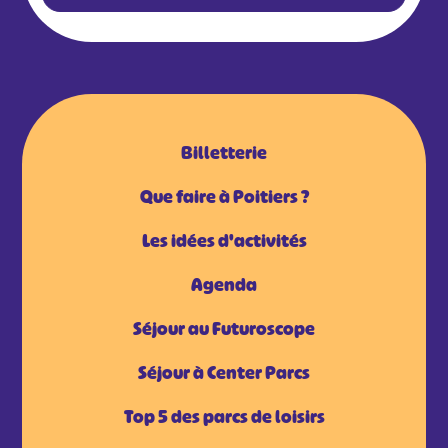
Billetterie
Que faire à Poitiers ?
Les idées d'activités
Agenda
Séjour au Futuroscope
Séjour à Center Parcs
Top 5 des parcs de loisirs