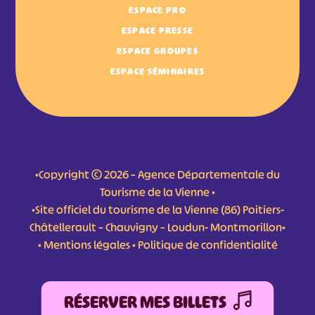
ESPACE PRO
ESPACE PRESSE
ESPACE GROUPES
ESPACE SÉMINAIRES
•Copyright © 2026 – Agence Départementale du
Tourisme de la Vienne •
•Site officiel du tourisme de la Vienne (86) Poitiers-
Châtellerault – Chauvigny – Loudun- Montmorillon•
•
Mentions légales
•
Politique de confidentialité
RÉSERVER MES BILLETS