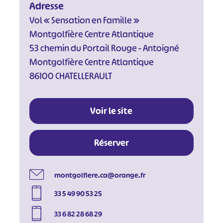
Adresse
Vol « Sensation en Famille »
Montgolfière Centre Atlantique
53 chemin du Portail Rouge - Antoigné
Montgolfière Centre Atlantique
86100 CHATELLERAULT
#
#
#
#
#
#
#
Voir le site
Réserver
montgolfiere.ca@orange.fr
33 5 49 90 53 25
33 6 82 28 68 29