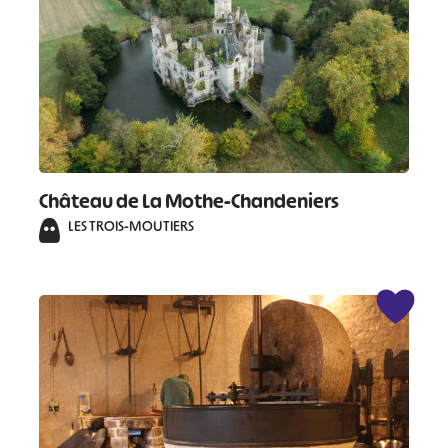
Château de La Mothe-Chandeniers
LES TROIS-MOUTIERS
#
#
#
#
#
#
#